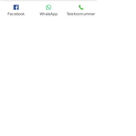
Facebook
WhatsApp
Telefoonnummer
Voornaam
Achternaam
E-mailadres
Bericht schrijven
Verzenden